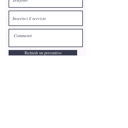
Richiedi un preventivo
Privacy Policy
-
Cookie Policy
- P.I:
07458160723
- Farmed by Webidoo