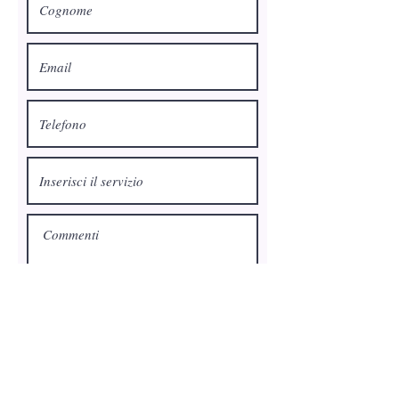
Richiedi un preventivo
Privacy Policy
-
Cookie Policy
- P.I:
07458160723
- Farmed by Webidoo