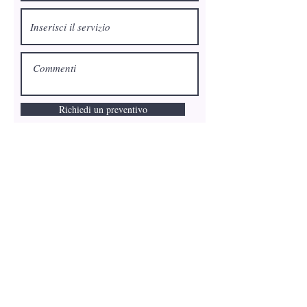
Richiedi un preventivo
Privacy Policy
-
Cookie Policy
- P.I:
07458160723
- Farmed by Webidoo